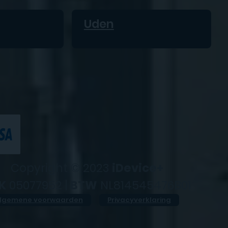
Uden
Copyright © 2023
iDevice+
K
05077952 |
BTW
NL814545476B01
lgemene voorwaarden
Privacyverklaring