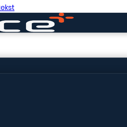
ekst
ldige dingen in 
ht! Onze winkel wordt momenteel gebo