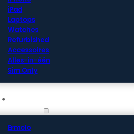
iPad
Laptops
Watches
Refurbished
Accessoires
Alles-in-één
Sim Only
Vestigingen
Ermelo