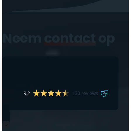
Neem
contact
op
9.2
130 reviews
0