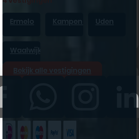
4 vestigingen
iPad
Overig
Ermelo
Kampen
Uden
Vraag offerte aan
Bekijk alle prijzen
Waalwijk
Producten
Bekijk alle vestigingen
iPhone
iPad
Refurbished
Accessoires
Bekijk alle
producten