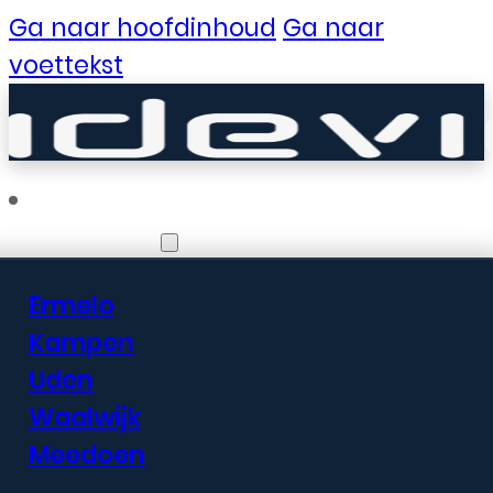
Ga naar hoofdinhoud
Ga naar
voettekst
Vestigingen
Ermelo
Er zijn geweldige
Kampen
Uden
dingen in het
Waalwijk
verschiet
Meedoen