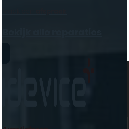
Geen producten in de
Maak een
afspraak
winkelwagen.
Bekijk alle reparaties
Reparaties
iPhone