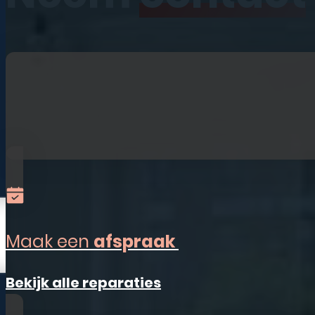
iPhone
iPad
Laptops
Watches
Refurbished
Accessoires
Alles-in-één
Sim Only
Maak een
afspraak
Vestigingen
Bekijk alle reparaties
Ermelo