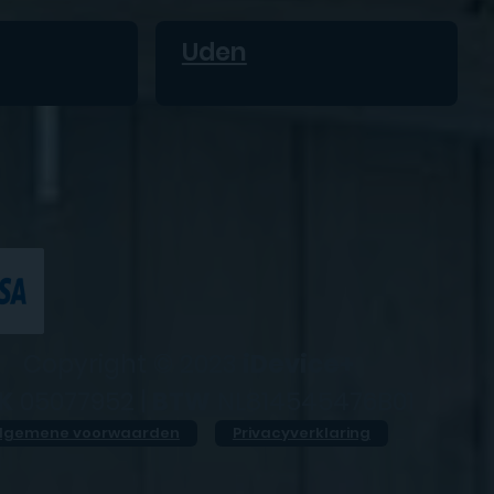
Uden
Copyright © 2023
iDevice+
K
05077952 |
BTW
NL814545476B01
lgemene voorwaarden
Privacyverklaring