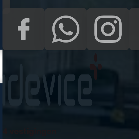
Kampen
Uden
Waalwijk
Meedoen
Informatie
Nieuws
Zakelijk
Neem contact op
Veelgestelde vragen
4 vestigingen
Mijn account