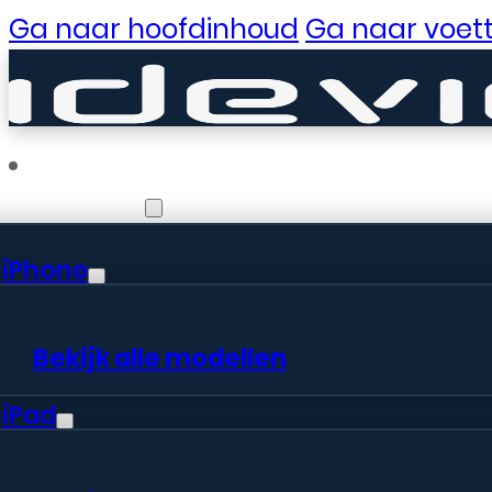
Ga naar hoofdinhoud
Ga naar voett
Reparaties
iPhone
Er zijn gewe
Bekijk alle modellen
iPad
Er is iets moois in het vooruitzic