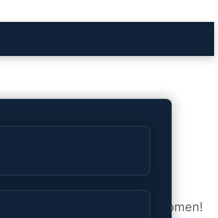
het verschiet
uwd en zal binnenkort online komen!