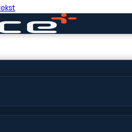
ekst
ldige dingen in 
ht! Onze winkel wordt momenteel gebo