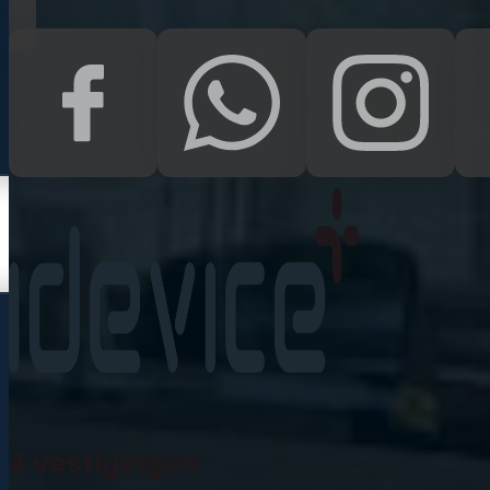
Kampen
Uden
Waalwijk
Meedoen
Informatie
Nieuws
Zakelijk
Neem contact op
Veelgestelde vragen
4 vestigingen
Mijn account