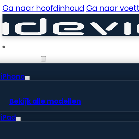
Ga naar hoofdinhoud
Ga naar voett
Reparaties
iPhone
Er zijn gewe
Bekijk alle modellen
iPad
Er is iets moois in het vooruitzic