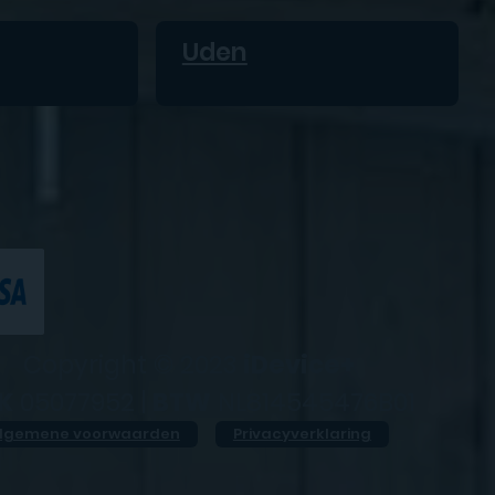
Uden
Copyright © 2023
iDevice+
K
05077952 |
BTW
NL814545476B01
lgemene voorwaarden
Privacyverklaring