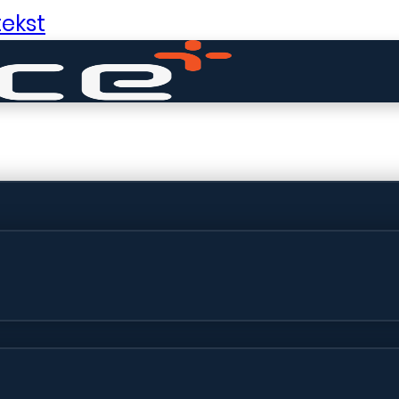
ekst
ldige dingen in 
ht! Onze winkel wordt momenteel gebo