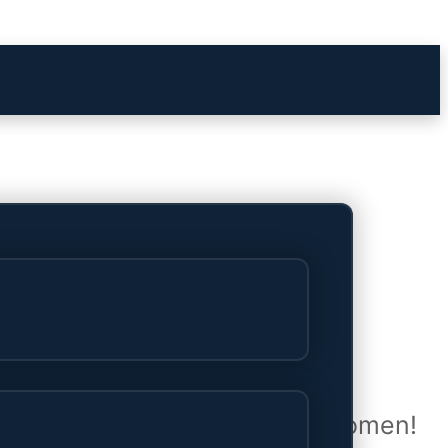
het verschiet
uwd en zal binnenkort online komen!