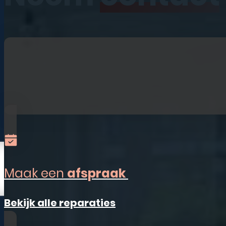
iPhone
iPad
Laptops
Watches
Refurbished
Accessoires
Alles-in-één
Sim Only
Maak een
afspraak
Vestigingen
Bekijk alle reparaties
Ermelo