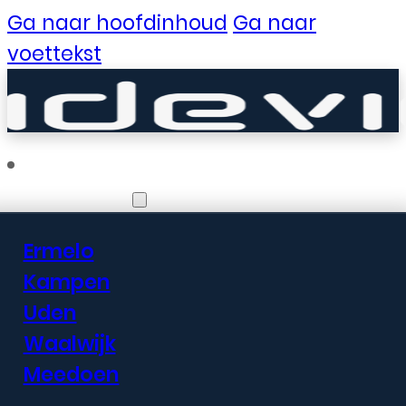
Ga naar hoofdinhoud
Ga naar
voettekst
Vestigingen
Ermelo
Er zijn geweldige
Kampen
Uden
dingen in het
Waalwijk
verschiet
Meedoen