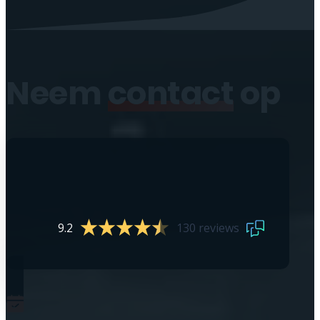
Neem
contact
op
9.2
130 reviews
0