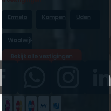
4 vestigingen
iPad
Overig
Ermelo
Kampen
Uden
Vraag offerte aan
Bekijk alle prijzen
Waalwijk
Producten
Bekijk alle vestigingen
iPhone
iPad
Refurbished
Accessoires
Bekijk alle
producten