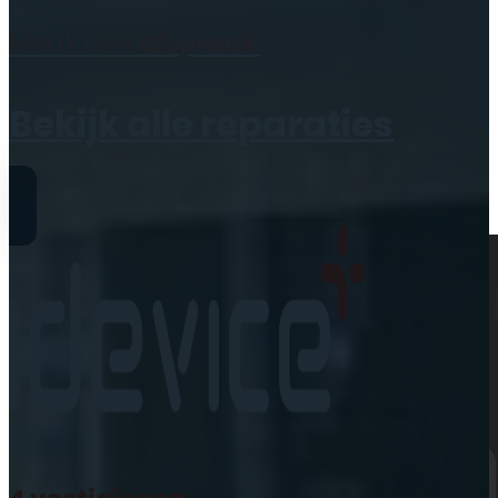
Geen producten in de
Maak een
afspraak
winkelwagen.
Bekijk alle reparaties
Reparaties
iPhone