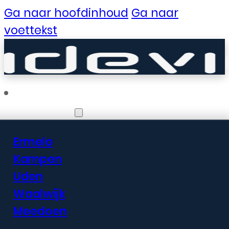
Ga naar hoofdinhoud
Ga naar
voettekst
Vestigingen
Ermelo
Er zijn geweldige
Kampen
Uden
dingen in het
Waalwijk
verschiet
Meedoen