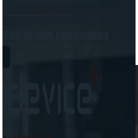
Geen producten in de
Maak een
afspraak
winkelwagen.
Bekijk alle reparaties
Reparaties
iPhone