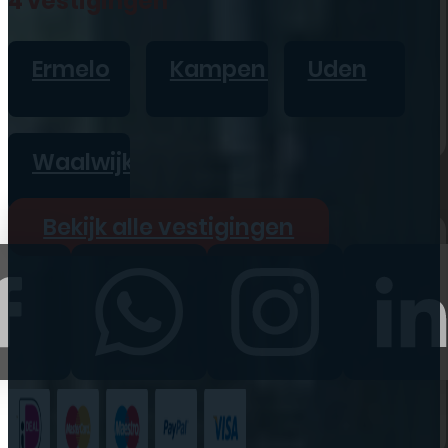
4 vestigingen
iPad
Overig
Ermelo
Kampen
Uden
Vraag offerte aan
Bekijk alle prijzen
Waalwijk
Producten
Bekijk alle vestigingen
iPhone
iPad
Refurbished
Accessoires
Bekijk alle
producten