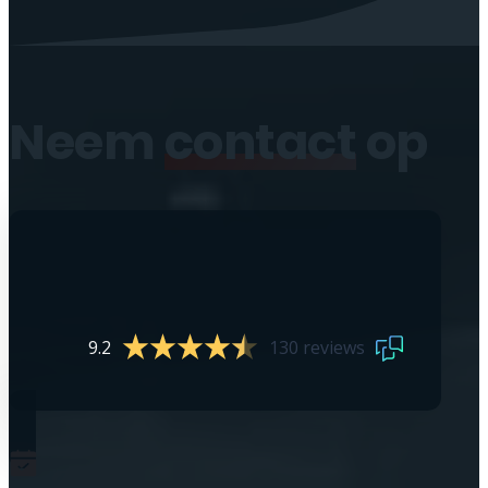
Neem
contact
op
9.2
130 reviews
0