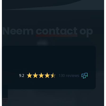
Neem
contact
op
9.2
130 reviews
0