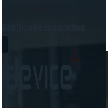
Geen producten in de
Maak een
afspraak
winkelwagen.
Bekijk alle reparaties
Reparaties
iPhone