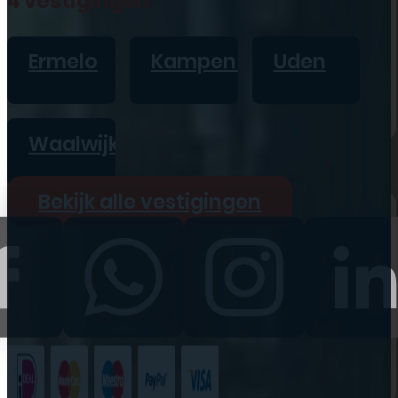
4 vestigingen
iPad
Overig
Ermelo
Kampen
Uden
Vraag offerte aan
Bekijk alle prijzen
Waalwijk
Producten
Bekijk alle vestigingen
iPhone
iPad
Refurbished
Accessoires
Bekijk alle
producten