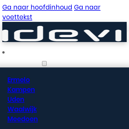
Ga naar hoofdinhoud
Ga naar
voettekst
Vestigingen
Ermelo
Er zijn geweldige
Kampen
Uden
dingen in het
Waalwijk
verschiet
Meedoen