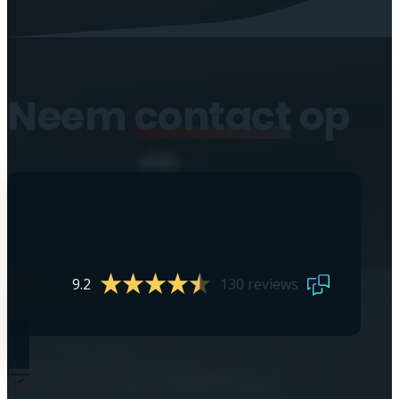
Neem
contact
op
9.2
130 reviews
0