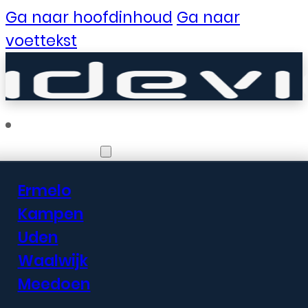
Ga naar hoofdinhoud
Ga naar
voettekst
Vestigingen
Ermelo
Er zijn geweldige
Kampen
Uden
dingen in het
Waalwijk
verschiet
Meedoen