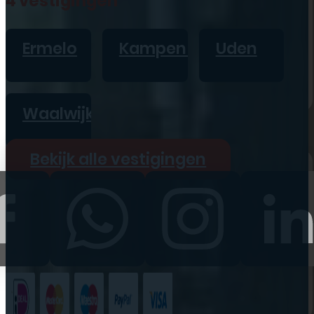
4 vestigingen
iPad
Overig
Ermelo
Kampen
Uden
Vraag offerte aan
Bekijk alle prijzen
Waalwijk
Producten
Bekijk alle vestigingen
iPhone
iPad
Refurbished
Accessoires
Bekijk alle
producten