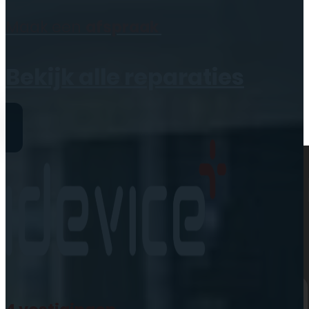
Geen producten in de
Maak een
afspraak
winkelwagen.
Bekijk alle reparaties
Reparaties
iPhone