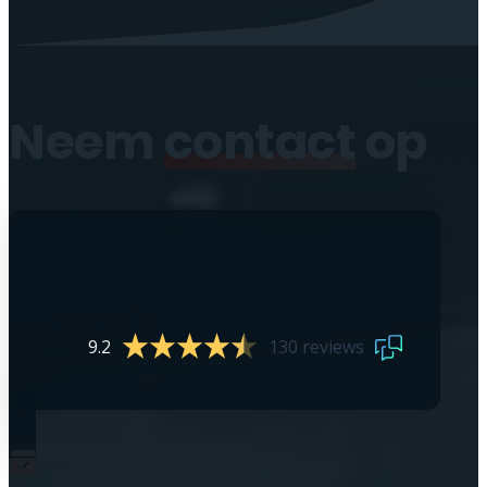
Neem
contact
op
9.2
130 reviews
0