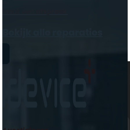
Geen producten in de
Maak een
afspraak
winkelwagen.
Bekijk alle reparaties
Reparaties
iPhone