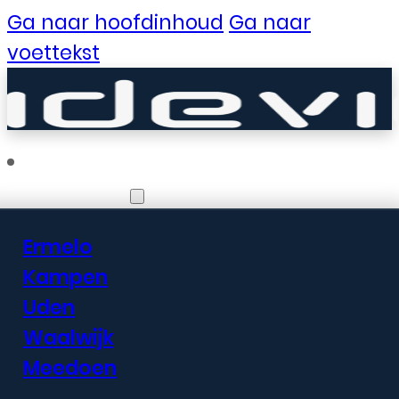
Ga naar hoofdinhoud
Ga naar
voettekst
Vestigingen
Ermelo
Er zijn geweldige
Kampen
Uden
dingen in het
Waalwijk
verschiet
Meedoen