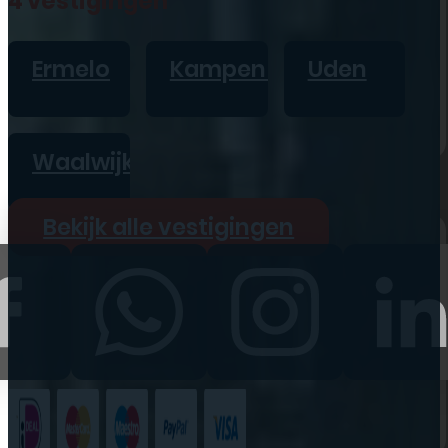
4 vestigingen
iPad
Overig
Ermelo
Kampen
Uden
Vraag offerte aan
Bekijk alle prijzen
Waalwijk
Producten
Bekijk alle vestigingen
iPhone
iPad
Refurbished
Accessoires
Bekijk alle
producten