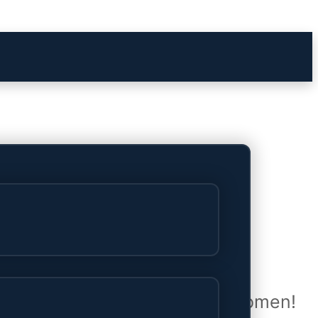
het verschiet
uwd en zal binnenkort online komen!