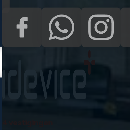
Kampen
Uden
Waalwijk
Meedoen
Informatie
Nieuws
Zakelijk
Neem contact op
Veelgestelde vragen
4 vestigingen
Mijn account