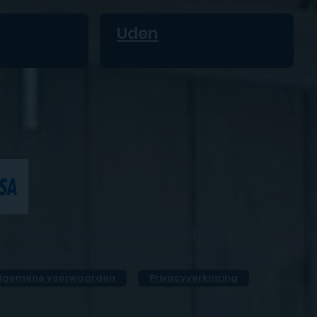
Uden
Copyright © 2023
iDevice+
K
05077952 |
BTW
NL814545476B01
lgemene voorwaarden
Privacyverklaring