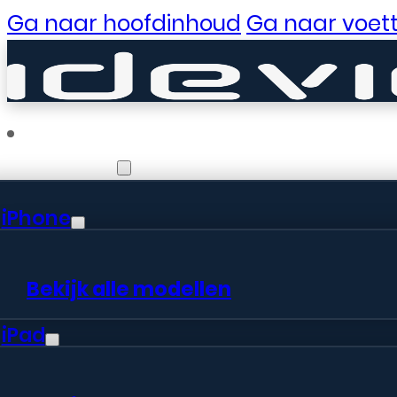
Ga naar hoofdinhoud
Ga naar voett
Reparaties
iPhone
Er zijn gewe
Bekijk alle modellen
iPad
Er is iets moois in het vooruitzic