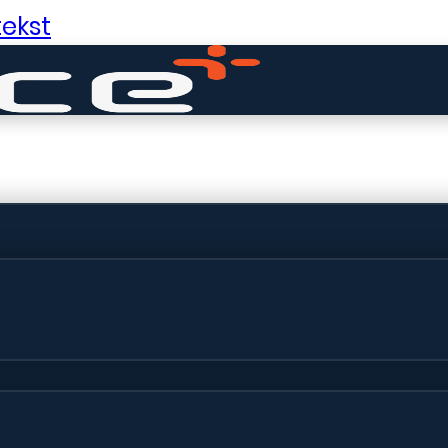
ekst
ldige dingen in 
ht! Onze winkel wordt momenteel gebo