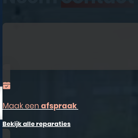
iPhone
iPad
Laptops
Watches
Refurbished
Accessoires
Alles-in-één
Sim Only
Maak een
afspraak
Vestigingen
Bekijk alle reparaties
Ermelo