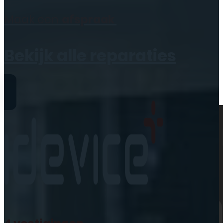
Geen producten in de
Maak een
afspraak
winkelwagen.
Bekijk alle reparaties
Reparaties
iPhone