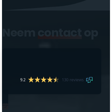
Neem
contact
op
9.2
130 reviews
0