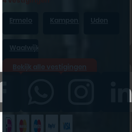
4 vestigingen
iPad
Overig
Ermelo
Kampen
Uden
Vraag offerte aan
Bekijk alle prijzen
Waalwijk
Producten
Bekijk alle vestigingen
iPhone
iPad
Refurbished
Accessoires
Bekijk alle
producten