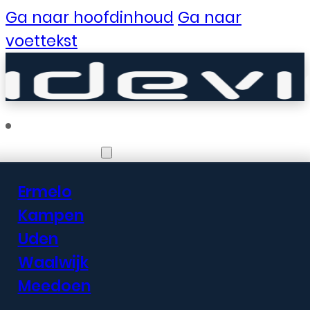
Ga naar hoofdinhoud
Ga naar
voettekst
Vestigingen
Ermelo
Er zijn geweldige
Kampen
Uden
dingen in het
Waalwijk
verschiet
Meedoen