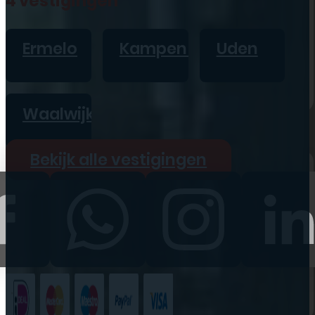
4 vestigingen
iPad
Overig
Ermelo
Kampen
Uden
Vraag offerte aan
Bekijk alle prijzen
Waalwijk
Producten
Bekijk alle vestigingen
iPhone
iPad
Refurbished
Accessoires
Bekijk alle
producten