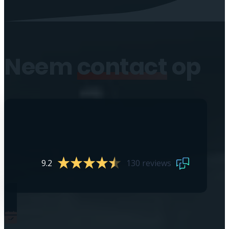
Neem
contact
op
9.2
130 reviews
0