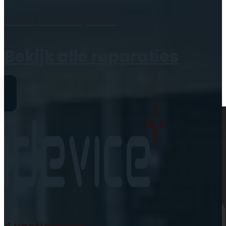
Geen producten in de
Maak een
afspraak
winkelwagen.
Bekijk alle reparaties
Reparaties
iPhone