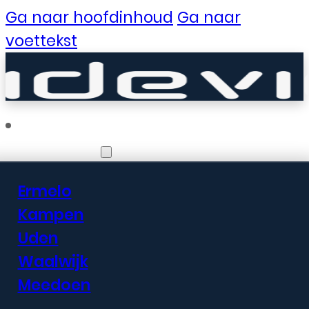
Ga naar hoofdinhoud
Ga naar
voettekst
Vestigingen
Ermelo
Er zijn geweldige
Kampen
Uden
dingen in het
Waalwijk
verschiet
Meedoen