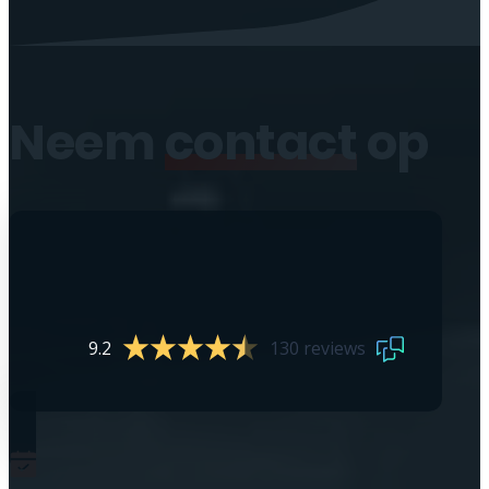
Neem
contact
op
9.2
130 reviews
0