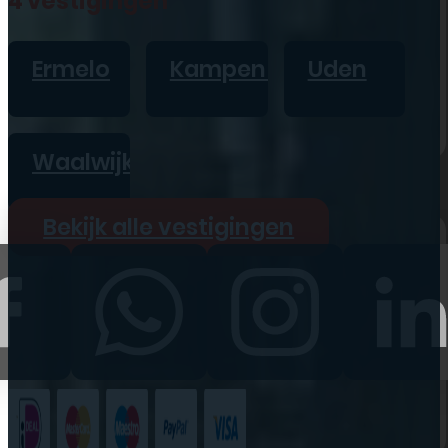
4 vestigingen
iPad
Overig
Ermelo
Kampen
Uden
Vraag offerte aan
Bekijk alle prijzen
Waalwijk
Producten
Bekijk alle vestigingen
iPhone
iPad
Refurbished
Accessoires
Bekijk alle
producten