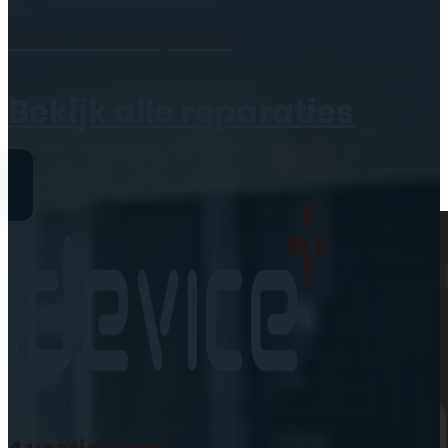
Geen producten in de
Maak een
afspraak
winkelwagen.
Bekijk alle reparaties
Reparaties
iPhone