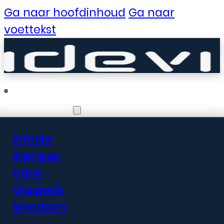
Ga naar hoofdinhoud
Ga naar
voettekst
Vestigingen
Ermelo
Er zijn geweldige
Kampen
Uden
dingen in het
Waalwijk
verschiet
Meedoen