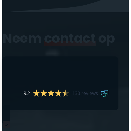
Neem
contact
op
9.2
130 reviews
0