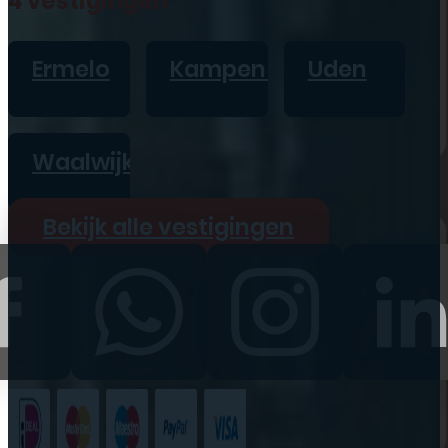
4 vestigingen
iPad
Overig
Ermelo
Kampen
Uden
Vraag offerte aan
Bekijk alle prijzen
Waalwijk
Producten
Bekijk alle vestigingen
iPhone
iPad
Refurbished
Accessoires
Bekijk alle
producten