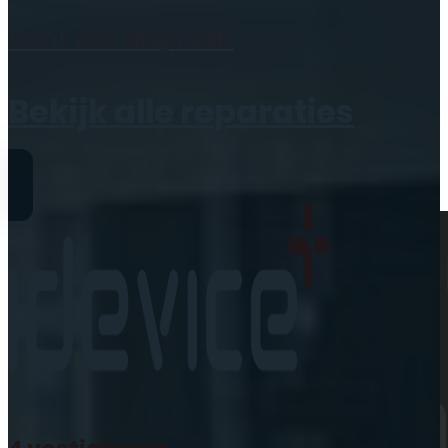
Geen producten in de
Maak een
afspraak
winkelwagen.
Bekijk alle reparaties
Reparaties
iPhone