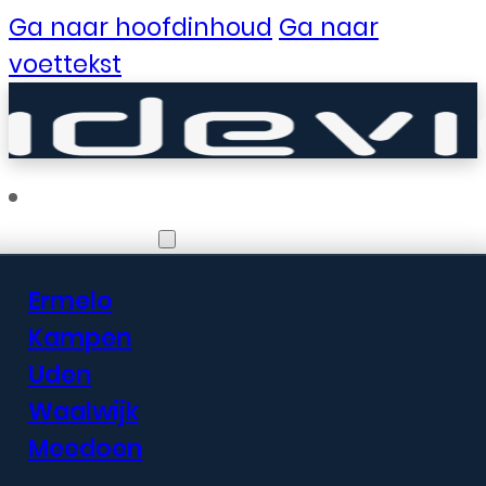
Ga naar hoofdinhoud
Ga naar
voettekst
Vestigingen
Ermelo
Er zijn geweldige
Kampen
Uden
dingen in het
Waalwijk
verschiet
Meedoen