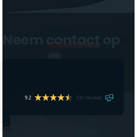
Neem
contact
op
9.2
130 reviews
0