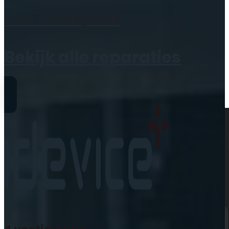
Geen producten in de
Maak een
afspraak
winkelwagen.
Bekijk alle reparaties
Reparaties
iPhone