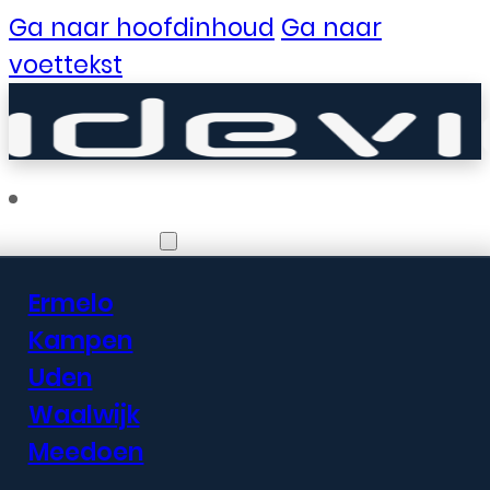
Ga naar hoofdinhoud
Ga naar
voettekst
Vestigingen
Ermelo
Er zijn geweldige
Kampen
Uden
dingen in het
Waalwijk
verschiet
Meedoen