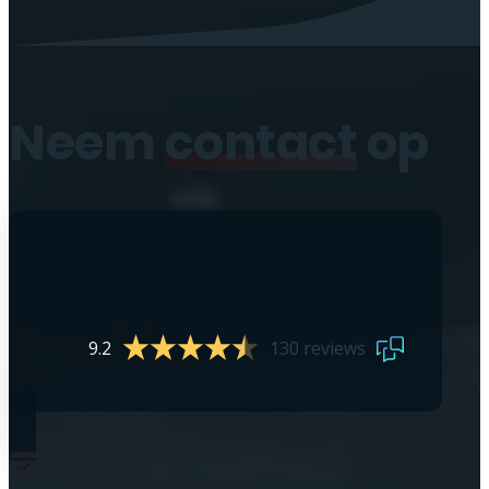
Neem
contact
op
9.2
130 reviews
0