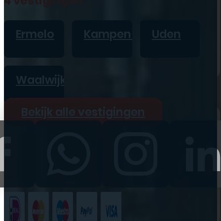
4 vestigingen
iPad
Overig
Ermelo
Kampen
Uden
Vraag offerte aan
Bekijk alle prijzen
Waalwijk
Producten
Bekijk alle vestigingen
iPhone
iPad
Refurbished
Accessoires
Bekijk alle
producten