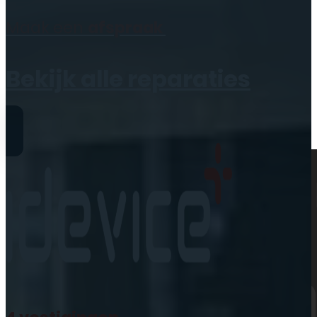
Geen producten in de
Maak een
afspraak
winkelwagen.
Bekijk alle reparaties
Reparaties
iPhone