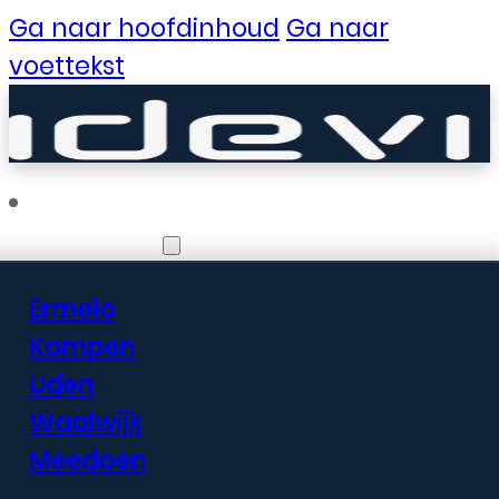
Ga naar hoofdinhoud
Ga naar
voettekst
Vestigingen
Ermelo
Er zijn geweldige
Kampen
Uden
dingen in het
Waalwijk
verschiet
Meedoen