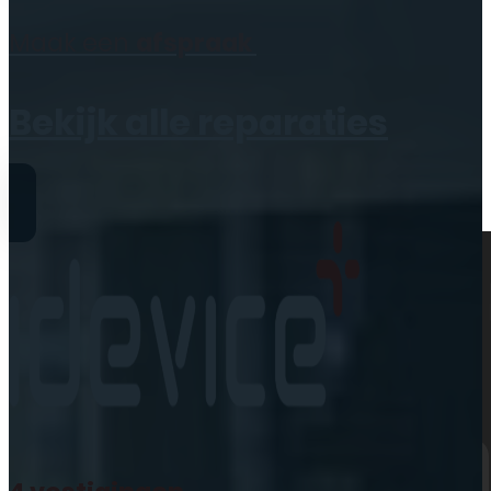
Geen producten in de
Maak een
afspraak
winkelwagen.
Bekijk alle reparaties
Reparaties
iPhone