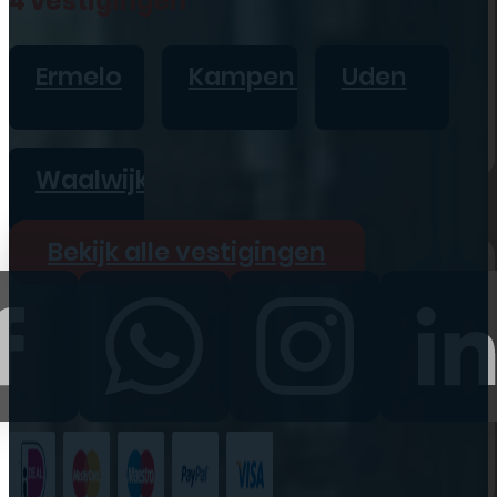
4 vestigingen
iPad
Overig
Ermelo
Kampen
Uden
Vraag offerte aan
Bekijk alle prijzen
Waalwijk
Producten
Bekijk alle vestigingen
iPhone
iPad
Refurbished
Accessoires
Bekijk alle
producten