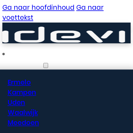
Ga naar hoofdinhoud
Ga naar
voettekst
Vestigingen
Ermelo
Er zijn geweldige
Kampen
Uden
dingen in het
Waalwijk
verschiet
Meedoen