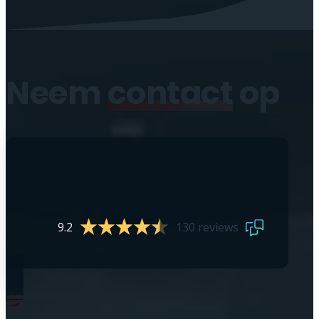
Neem
contact
op
9.2
130 reviews
0