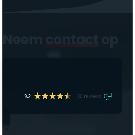
Neem
contact
op
9.2
130 reviews
0