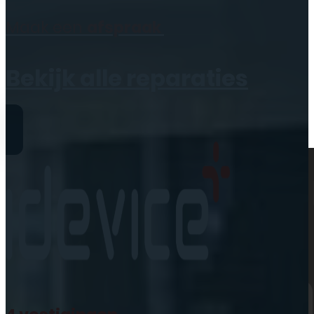
Geen producten in de
Maak een
afspraak
winkelwagen.
Bekijk alle reparaties
Reparaties
iPhone