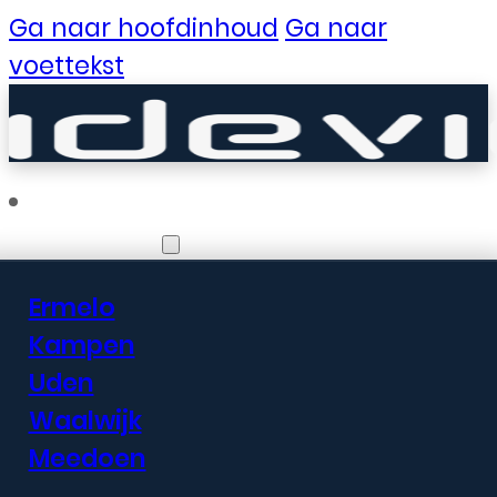
Ga naar hoofdinhoud
Ga naar
voettekst
Vestigingen
Ermelo
Er zijn geweldige
Kampen
Uden
dingen in het
Waalwijk
verschiet
Meedoen