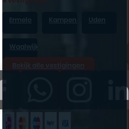
4 vestigingen
iPad
Overig
Ermelo
Kampen
Uden
Vraag offerte aan
Bekijk alle prijzen
Waalwijk
Producten
Bekijk alle vestigingen
iPhone
iPad
Refurbished
Accessoires
Bekijk alle
producten