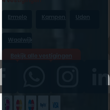
4 vestigingen
iPad
Overig
Ermelo
Kampen
Uden
Vraag offerte aan
Bekijk alle prijzen
Waalwijk
Producten
Bekijk alle vestigingen
iPhone
iPad
Refurbished
Accessoires
Bekijk alle
producten