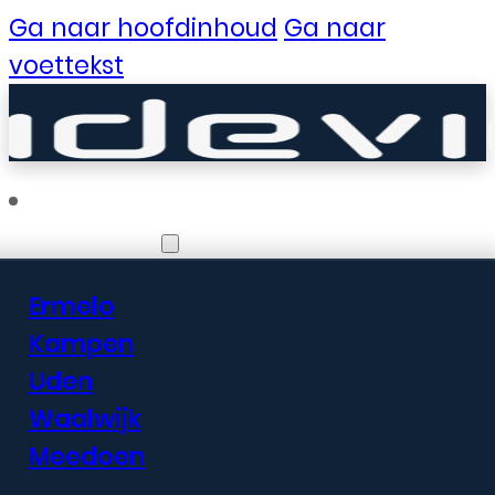
Ga naar hoofdinhoud
Ga naar
voettekst
Vestigingen
Ermelo
Er zijn geweldige
Kampen
Uden
dingen in het
Waalwijk
verschiet
Meedoen