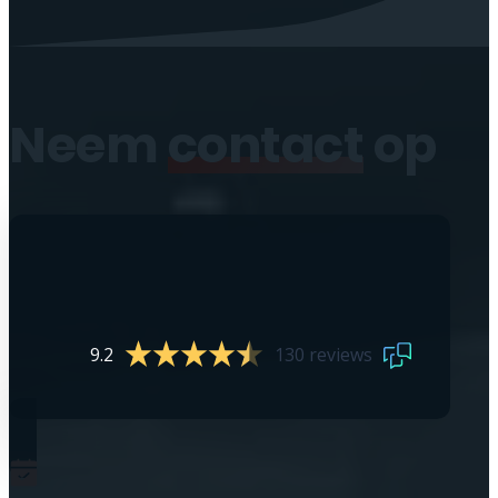
Neem
contact
op
9.2
130 reviews
0