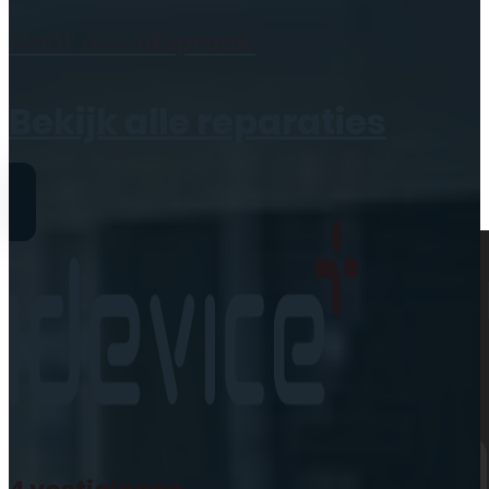
Geen producten in de
Maak een
afspraak
winkelwagen.
Bekijk alle reparaties
Reparaties
iPhone