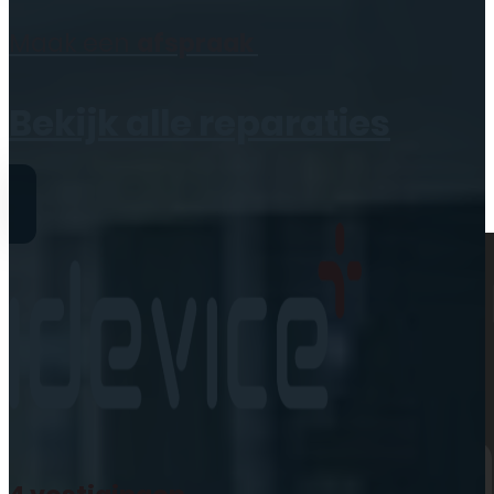
Geen producten in de
Maak een
afspraak
winkelwagen.
Bekijk alle reparaties
Reparaties
iPhone