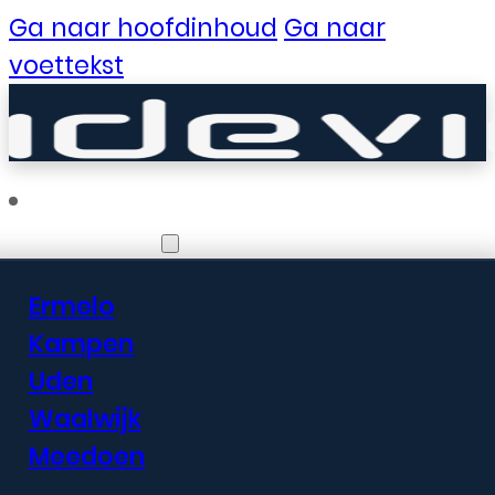
Ga naar hoofdinhoud
Ga naar
voettekst
Vestigingen
Ermelo
Er zijn geweldige
Kampen
Uden
dingen in het
Waalwijk
verschiet
Meedoen