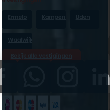
4 vestigingen
iPad
Overig
Ermelo
Kampen
Uden
Vraag offerte aan
Bekijk alle prijzen
Waalwijk
Producten
Bekijk alle vestigingen
iPhone
iPad
Refurbished
Accessoires
Bekijk alle
producten