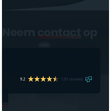
Neem
contact
op
9.2
130 reviews
0