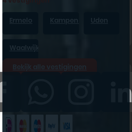
4 vestigingen
iPad
Overig
Ermelo
Kampen
Uden
Vraag offerte aan
Bekijk alle prijzen
Waalwijk
Producten
Bekijk alle vestigingen
iPhone
iPad
Refurbished
Accessoires
Bekijk alle
producten