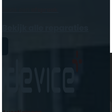
Geen producten in de
Maak een
afspraak
winkelwagen.
Bekijk alle reparaties
Reparaties
iPhone