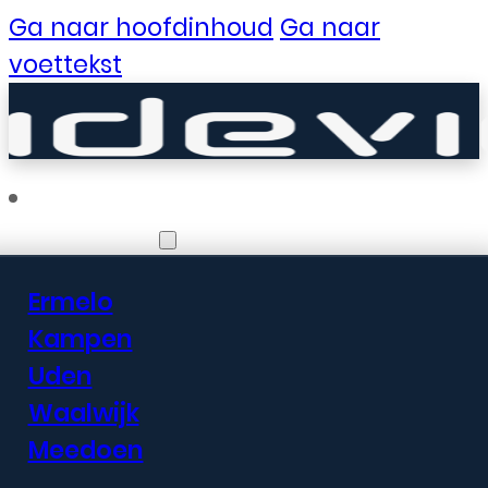
Ga naar hoofdinhoud
Ga naar
voettekst
Vestigingen
Ermelo
Er zijn geweldige
Kampen
Uden
dingen in het
Waalwijk
verschiet
Meedoen