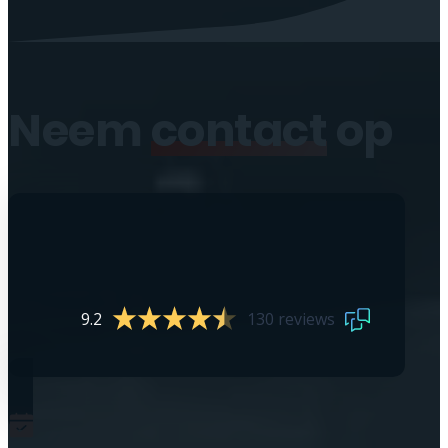
Neem
contact
op
9.2
130 reviews
0