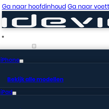
Ga naar hoofdinhoud
Ga naar voett
Reparaties
iPhone
Er zijn gewe
Bekijk alle modellen
iPad
Er is iets moois in het vooruitzic