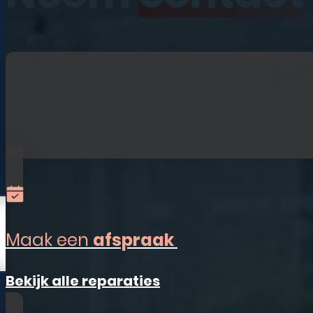
iPhone
iPad
Laptops
Watches
Refurbished
Accessoires
Alles-in-één
Sim Only
Maak een
afspraak
Vestigingen
Bekijk alle reparaties
Ermelo