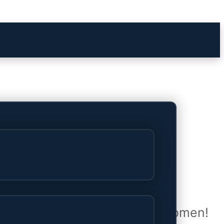
het verschiet
uwd en zal binnenkort online komen!