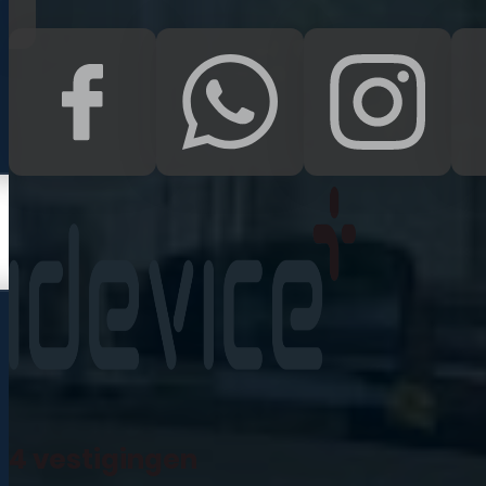
Kampen
Uden
Waalwijk
Meedoen
Informatie
Nieuws
Zakelijk
Neem contact op
Veelgestelde vragen
4 vestigingen
Mijn account