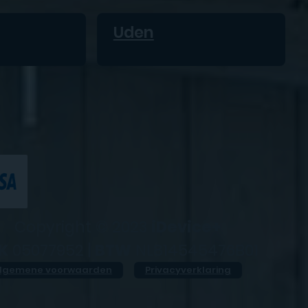
Uden
Copyright © 2023
iDevice+
K
05077952 |
BTW
NL814545476B01
lgemene voorwaarden
Privacyverklaring