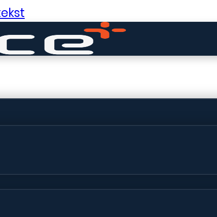
ekst
ldige dingen in 
ht! Onze winkel wordt momenteel gebo