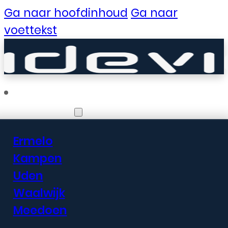
Ga naar hoofdinhoud
Ga naar
voettekst
Vestigingen
Ermelo
Er zijn geweldige
Kampen
Uden
dingen in het
Waalwijk
verschiet
Meedoen