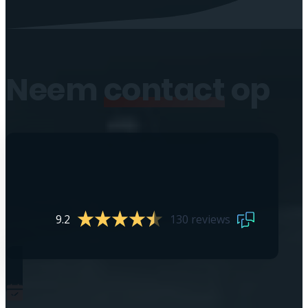
Neem
contact
op
9.2
130 reviews
0