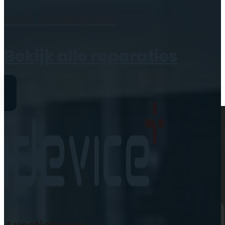
Geen producten in de
Maak een
afspraak
winkelwagen.
Bekijk alle reparaties
Reparaties
iPhone