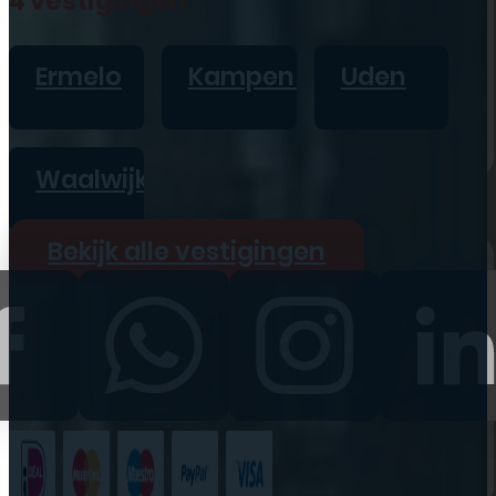
4 vestigingen
iPad
Overig
Ermelo
Kampen
Uden
Vraag offerte aan
Bekijk alle prijzen
Waalwijk
Producten
Bekijk alle vestigingen
iPhone
iPad
Refurbished
Accessoires
Bekijk alle
producten