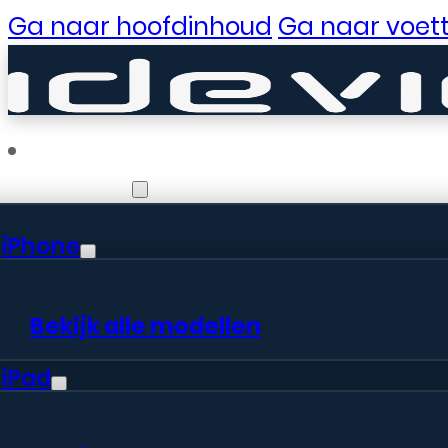
Ga naar hoofdinhoud
Ga naar voett
Reparaties
iPhone
Er zijn gewe
Bekijk alle modellen
iPad
Er is iets moois in het vooruitzic