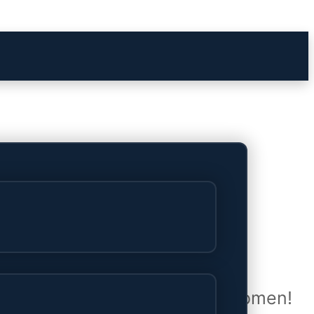
het verschiet
uwd en zal binnenkort online komen!