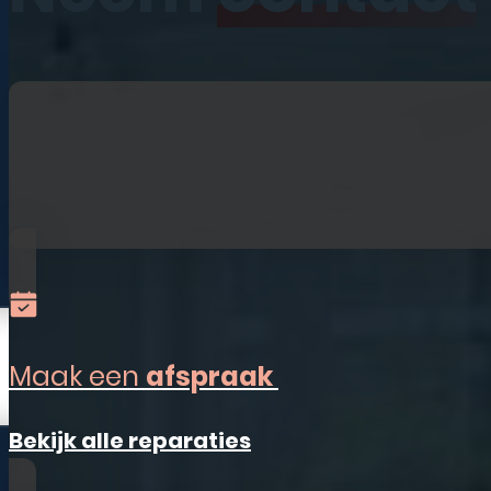
iPhone
iPad
Laptops
Watches
Refurbished
Accessoires
Alles-in-één
Sim Only
Maak een
afspraak
Vestigingen
Bekijk alle reparaties
Ermelo