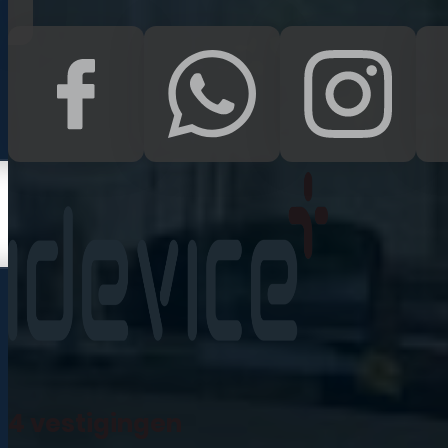
Kampen
Uden
Waalwijk
Meedoen
Informatie
Nieuws
Zakelijk
Neem contact op
Veelgestelde vragen
4 vestigingen
Mijn account