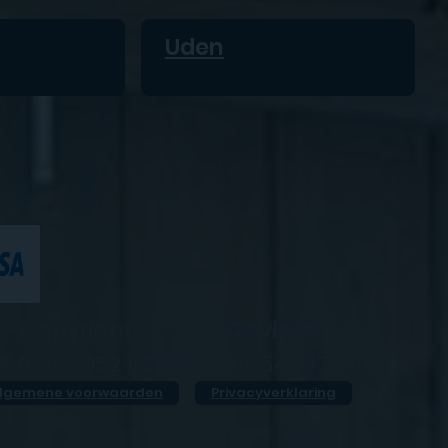
Uden
Copyright © 2023
iDevice+
K
05077952 |
BTW
NL814545476B01
lgemene voorwaarden
Privacyverklaring