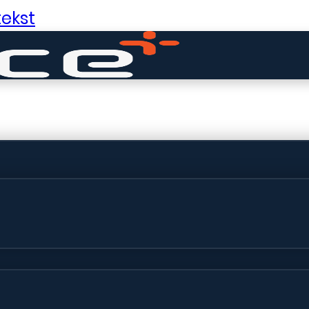
ekst
ldige dingen in 
ht! Onze winkel wordt momenteel gebo