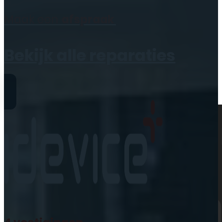
Geen producten in de
Maak een
afspraak
winkelwagen.
Bekijk alle reparaties
Reparaties
iPhone