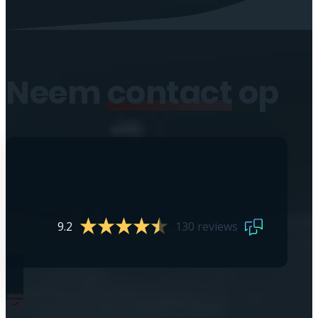
Neem
contact
op
9.2
130 reviews
0