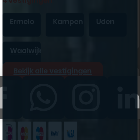
4 vestigingen
iPad
Overig
Ermelo
Kampen
Uden
Vraag offerte aan
Bekijk alle prijzen
Waalwijk
Producten
Bekijk alle vestigingen
iPhone
iPad
Refurbished
Accessoires
Bekijk alle
producten