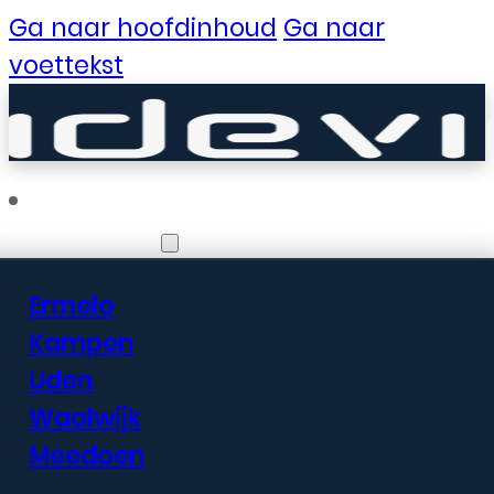
Ga naar hoofdinhoud
Ga naar
voettekst
Vestigingen
Ermelo
Er zijn geweldige
Kampen
Uden
dingen in het
Waalwijk
verschiet
Meedoen