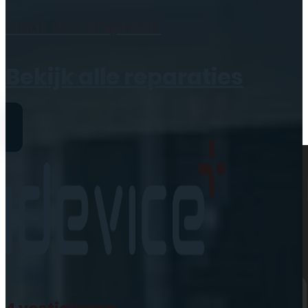
Geen producten in de
Maak een
afspraak
winkelwagen.
Bekijk alle reparaties
Reparaties
iPhone