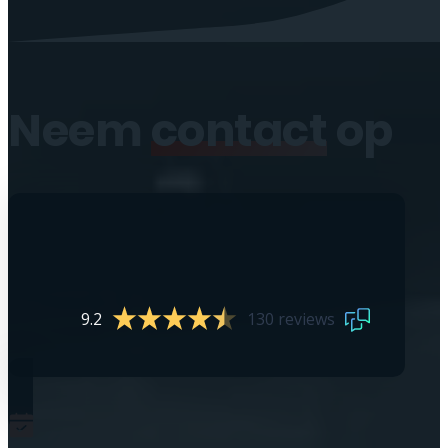
Neem
contact
op
9.2
130 reviews
0