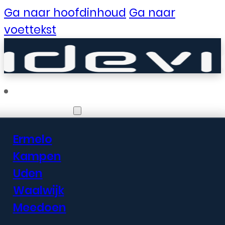
Ga naar hoofdinhoud
Ga naar
voettekst
Vestigingen
Ermelo
Er zijn geweldige
Kampen
Uden
dingen in het
Waalwijk
verschiet
Meedoen