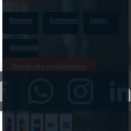
4 vestigingen
iPad
Overig
Ermelo
Kampen
Uden
Vraag offerte aan
Bekijk alle prijzen
Waalwijk
Producten
Bekijk alle vestigingen
iPhone
iPad
Refurbished
Accessoires
Bekijk alle
producten