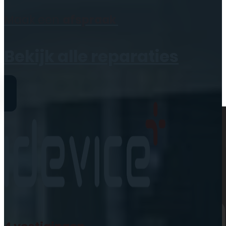
Geen producten in de
Maak een
afspraak
winkelwagen.
Bekijk alle reparaties
Reparaties
iPhone