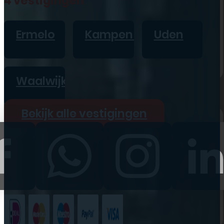
4 vestigingen
iPad
Overig
Ermelo
Kampen
Uden
Vraag offerte aan
Bekijk alle prijzen
Waalwijk
Producten
Bekijk alle vestigingen
iPhone
iPad
Refurbished
Accessoires
Bekijk alle
producten