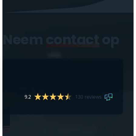
Neem
contact
op
9.2
130 reviews
0