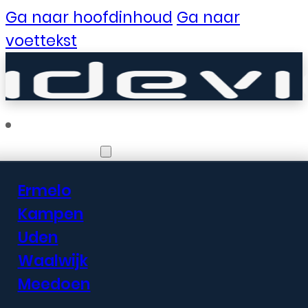
Ga naar hoofdinhoud
Ga naar
voettekst
Vestigingen
Ermelo
Er zijn geweldige
Kampen
Uden
dingen in het
Waalwijk
verschiet
Meedoen