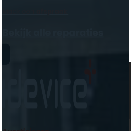
Geen producten in de
Maak een
afspraak
winkelwagen.
Bekijk alle reparaties
Reparaties
iPhone