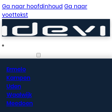
Ga naar hoofdinhoud
Ga naar
voettekst
Vestigingen
Ermelo
Er zijn geweldige
Kampen
Uden
dingen in het
Waalwijk
verschiet
Meedoen