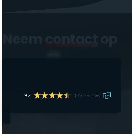
Neem
contact
op
9.2
130 reviews
0