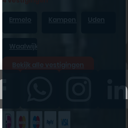
4 vestigingen
iPad
Overig
Ermelo
Kampen
Uden
Vraag offerte aan
Bekijk alle prijzen
Waalwijk
Producten
Bekijk alle vestigingen
iPhone
iPad
Refurbished
Accessoires
Bekijk alle
producten