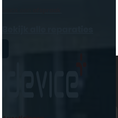
Geen producten in de
Maak een
afspraak
winkelwagen.
Bekijk alle reparaties
Reparaties
iPhone