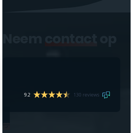
Neem
contact
op
9.2
130 reviews
0