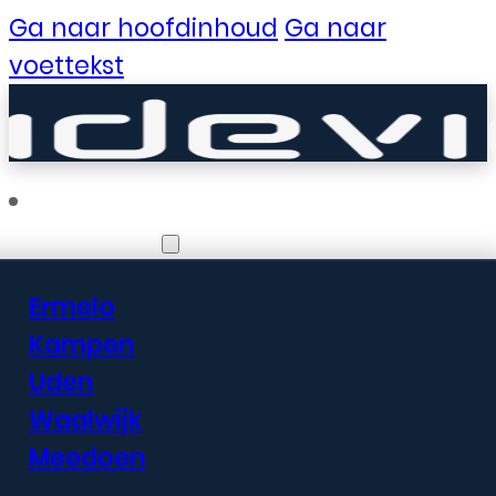
Ga naar hoofdinhoud
Ga naar
voettekst
Vestigingen
Ermelo
Er zijn geweldige
Kampen
Uden
dingen in het
Waalwijk
verschiet
Meedoen