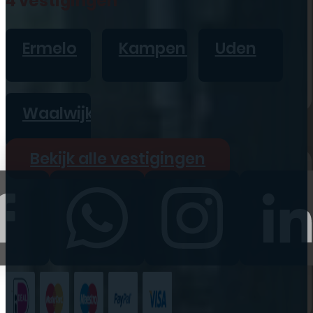
4 vestigingen
iPad
Overig
Ermelo
Kampen
Uden
Vraag offerte aan
Bekijk alle prijzen
Waalwijk
Producten
Bekijk alle vestigingen
iPhone
iPad
Refurbished
Accessoires
Bekijk alle
producten