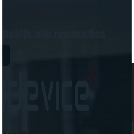
Geen producten in de
Maak een
afspraak
winkelwagen.
Bekijk alle reparaties
Reparaties
iPhone