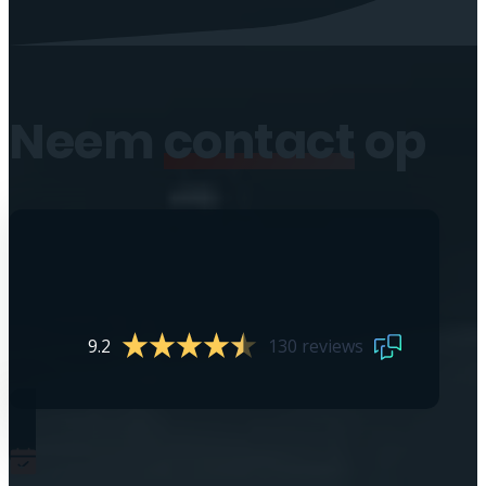
Neem
contact
op
9.2
130 reviews
0