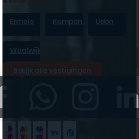
4 vestigingen
iPad
Overig
Ermelo
Kampen
Uden
Vraag offerte aan
Bekijk alle prijzen
Waalwijk
Producten
Bekijk alle vestigingen
iPhone
iPad
Refurbished
Accessoires
Bekijk alle
producten