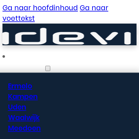
Ga naar hoofdinhoud
Ga naar
voettekst
Vestigingen
Ermelo
Er zijn geweldige
Kampen
Uden
dingen in het
Waalwijk
verschiet
Meedoen