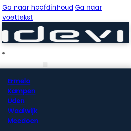
Ga naar hoofdinhoud
Ga naar
voettekst
Vestigingen
Ermelo
Er zijn geweldige
Kampen
Uden
dingen in het
Waalwijk
verschiet
Meedoen