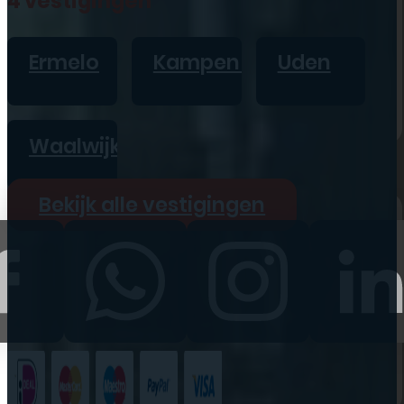
4 vestigingen
iPad
Overig
Ermelo
Kampen
Uden
Vraag offerte aan
Bekijk alle prijzen
Waalwijk
Producten
Bekijk alle vestigingen
iPhone
iPad
Refurbished
Accessoires
Bekijk alle
producten