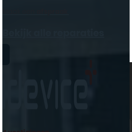
Geen producten in de
Maak een
afspraak
winkelwagen.
Bekijk alle reparaties
Reparaties
iPhone