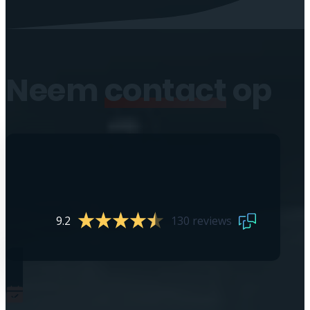
Neem
contact
op
9.2
130 reviews
0