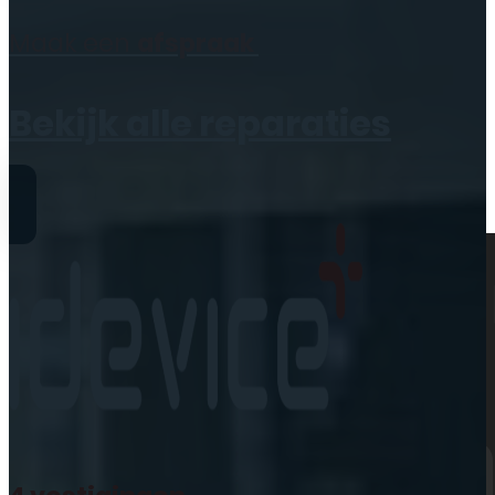
Geen producten in de
Maak een
afspraak
winkelwagen.
Bekijk alle reparaties
Reparaties
iPhone