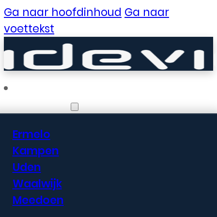
Ga naar hoofdinhoud
Ga naar
voettekst
Vestigingen
Ermelo
Er zijn geweldige
Kampen
Uden
dingen in het
Waalwijk
verschiet
Meedoen