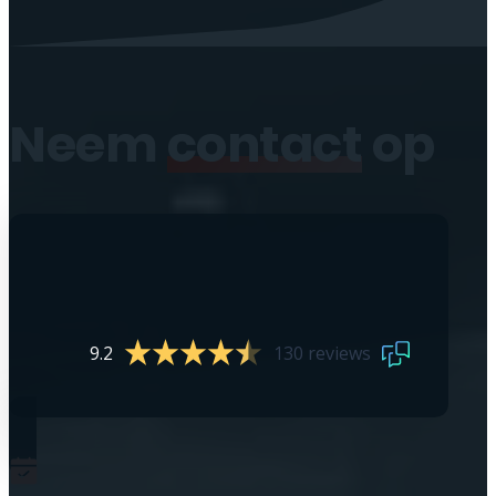
Neem
contact
op
9.2
130 reviews
0