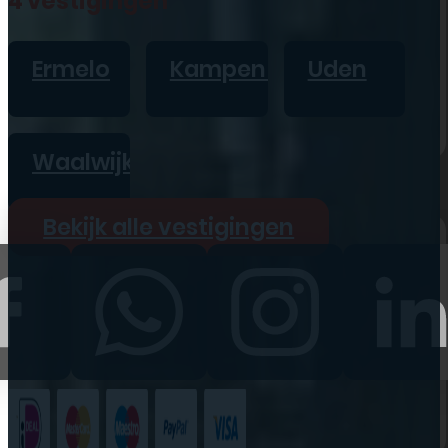
4 vestigingen
iPad
Overig
Ermelo
Kampen
Uden
Vraag offerte aan
Bekijk alle prijzen
Waalwijk
Producten
Bekijk alle vestigingen
iPhone
iPad
Refurbished
Accessoires
Bekijk alle
producten