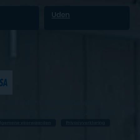
Uden
Copyright © 2023
iDevice+
K
05077952 |
BTW
NL814545476B01
lgemene voorwaarden
Privacyverklaring