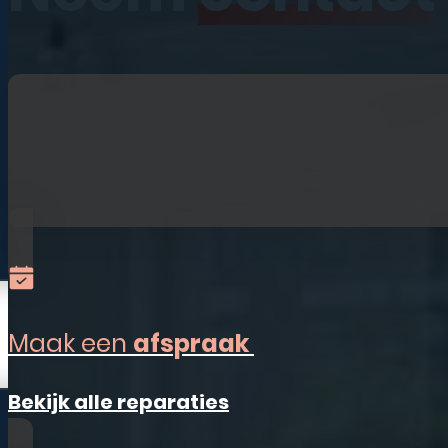
iPhone
iPad
Laptops
Watches
Refurbished
Accessoires
Alles-in-één
Sim Only
Maak een
afspraak
Vestigingen
Bekijk alle reparaties
Ermelo