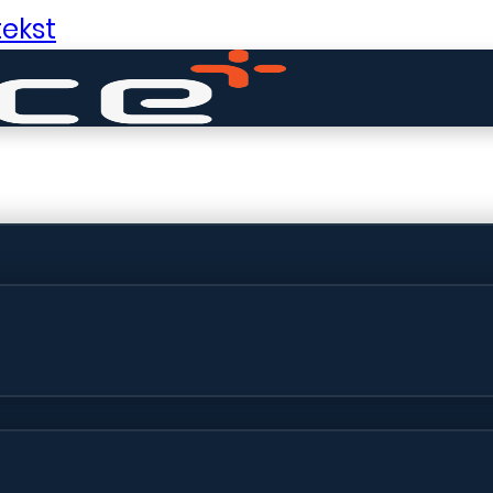
ekst
ldige dingen in 
ht! Onze winkel wordt momenteel gebo