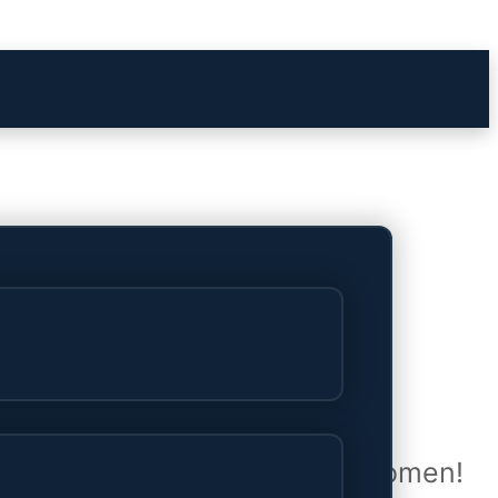
het verschiet
uwd en zal binnenkort online komen!