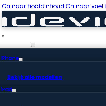
Ga naar hoofdinhoud
Ga naar voett
Reparaties
iPhone
Er zijn gewe
Bekijk alle modellen
iPad
Er is iets moois in het vooruitzic