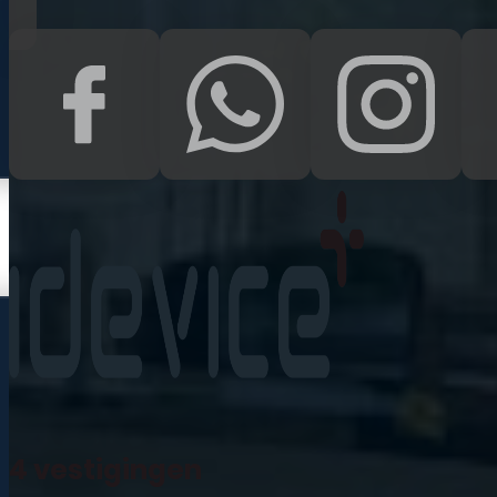
Kampen
Uden
Waalwijk
Meedoen
Informatie
Nieuws
Zakelijk
Neem contact op
Veelgestelde vragen
4 vestigingen
Mijn account