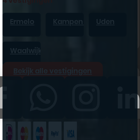
4 vestigingen
iPad
Overig
Ermelo
Kampen
Uden
Vraag offerte aan
Bekijk alle prijzen
Waalwijk
Producten
Bekijk alle vestigingen
iPhone
iPad
Refurbished
Accessoires
Bekijk alle
producten