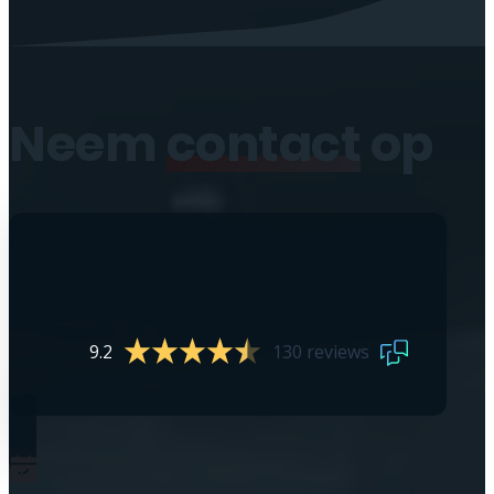
Neem
contact
op
9.2
130 reviews
0