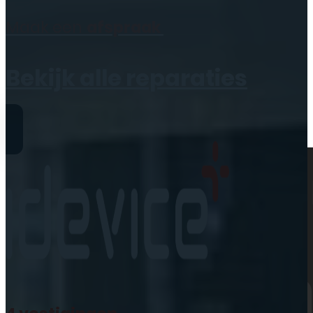
Geen producten in de
Maak een
afspraak
winkelwagen.
Bekijk alle reparaties
Reparaties
iPhone