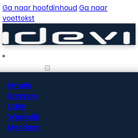
Ga naar hoofdinhoud
Ga naar
voettekst
Vestigingen
Ermelo
Er zijn geweldige
Kampen
Uden
dingen in het
Waalwijk
verschiet
Meedoen