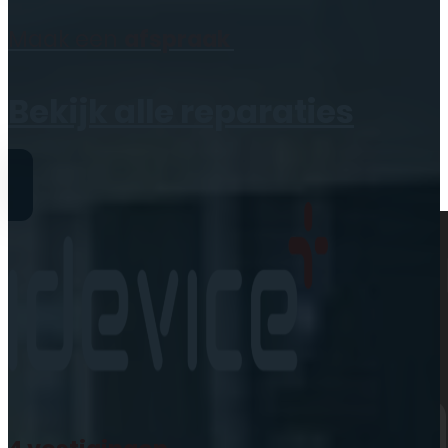
Geen producten in de
Maak een
afspraak
winkelwagen.
Bekijk alle reparaties
Reparaties
iPhone