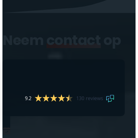
Neem
contact
op
9.2
130 reviews
0