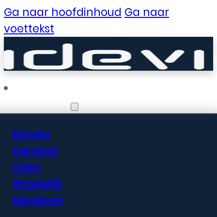
Ga naar hoofdinhoud
Ga naar
voettekst
Vestigingen
Ermelo
Er zijn geweldige
Kampen
Uden
dingen in het
Waalwijk
verschiet
Meedoen