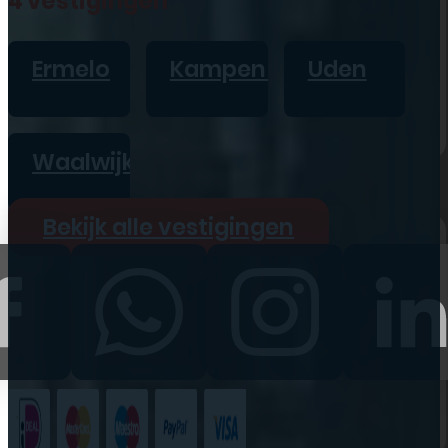
4 vestigingen
iPad
Overig
Ermelo
Kampen
Uden
Vraag offerte aan
Bekijk alle prijzen
Waalwijk
Producten
Bekijk alle vestigingen
iPhone
iPad
Refurbished
Accessoires
Bekijk alle
producten