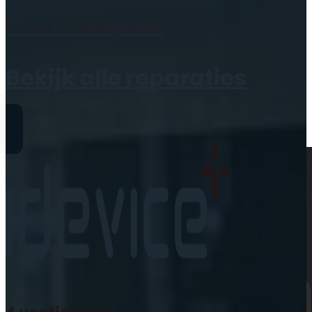
Geen producten in de
Maak een
afspraak
winkelwagen.
Bekijk alle reparaties
Reparaties
iPhone