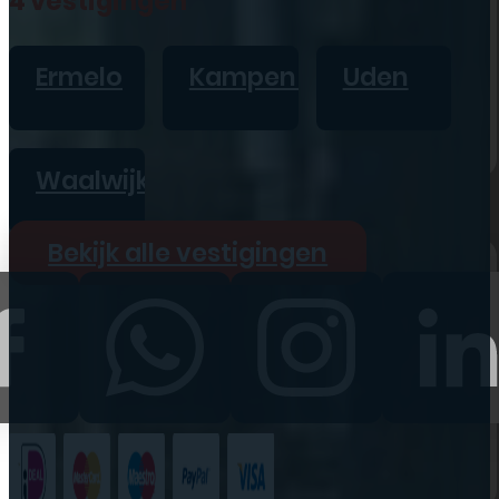
4 vestigingen
iPad
Overig
Ermelo
Kampen
Uden
Vraag offerte aan
Bekijk alle prijzen
Waalwijk
Producten
Bekijk alle vestigingen
iPhone
iPad
Refurbished
Accessoires
Bekijk alle
producten