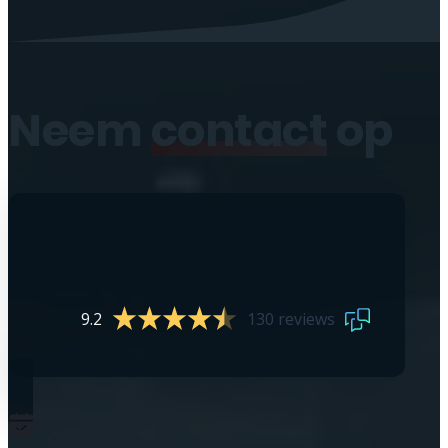
Neem
contact
op
9.2
130 reviews
0