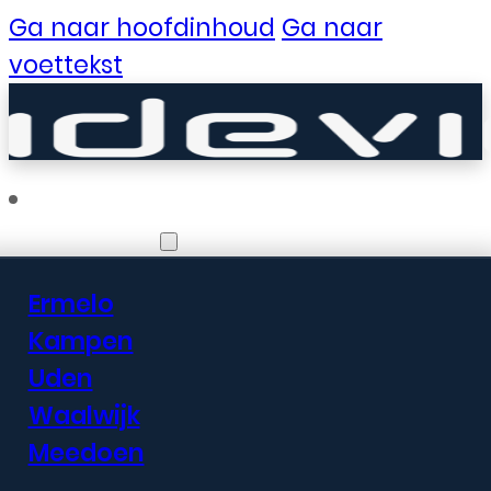
Ga naar hoofdinhoud
Ga naar
voettekst
Vestigingen
Ermelo
Er zijn geweldige
Kampen
Uden
dingen in het
Waalwijk
verschiet
Meedoen