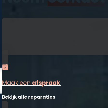
iPhone
iPad
Laptops
Watches
Refurbished
Accessoires
Alles-in-één
Sim Only
Maak een
afspraak
Vestigingen
Bekijk alle reparaties
Ermelo