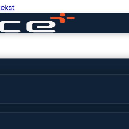
ekst
ldige dingen in 
ht! Onze winkel wordt momenteel gebo