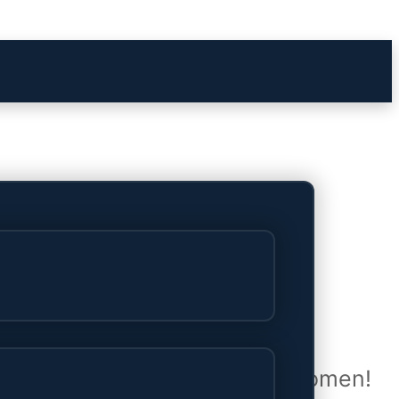
het verschiet
uwd en zal binnenkort online komen!