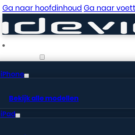
Ga naar hoofdinhoud
Ga naar voett
Reparaties
iPhone
Er zijn gewe
Bekijk alle modellen
iPad
Er is iets moois in het vooruitzic