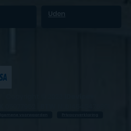
Uden
Copyright © 2023
iDevice+
K
05077952 |
BTW
NL814545476B01
lgemene voorwaarden
Privacyverklaring