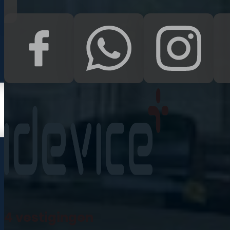
Kampen
Uden
Waalwijk
Meedoen
Informatie
Nieuws
Zakelijk
Neem contact op
Veelgestelde vragen
4 vestigingen
Mijn account