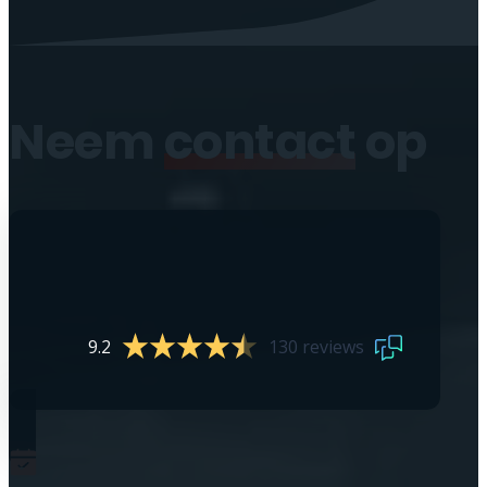
Neem
contact
op
9.2
130 reviews
0