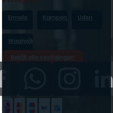
4 vestigingen
iPad
Overig
Ermelo
Kampen
Uden
Vraag offerte aan
Bekijk alle prijzen
Waalwijk
Producten
Bekijk alle vestigingen
iPhone
iPad
Refurbished
Accessoires
Bekijk alle
producten