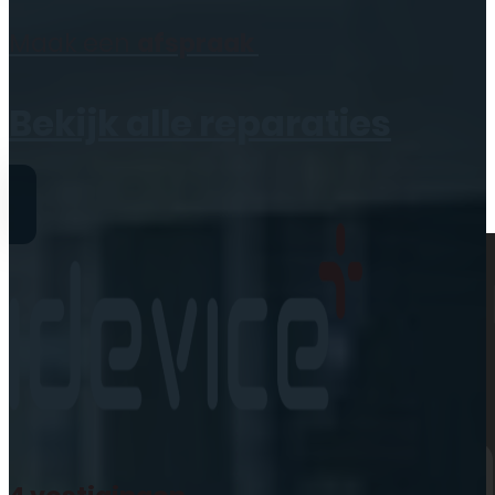
Geen producten in de
Maak een
afspraak
winkelwagen.
Bekijk alle reparaties
Reparaties
iPhone