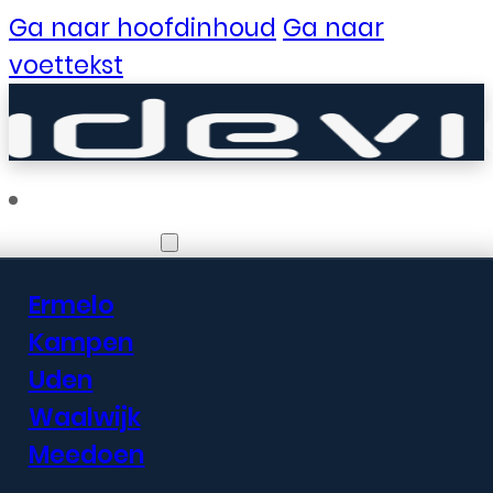
Ga naar hoofdinhoud
Ga naar
voettekst
Vestigingen
Ermelo
Er zijn geweldige
Kampen
Uden
dingen in het
Waalwijk
verschiet
Meedoen