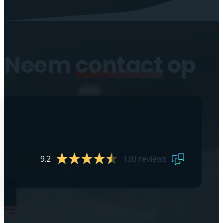
Neem
contact
op
9.2
130 reviews
0