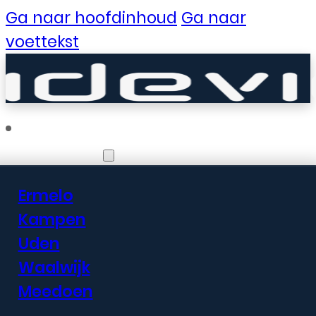
Ga naar hoofdinhoud
Ga naar
voettekst
Vestigingen
Ermelo
Er zijn geweldige
Kampen
Uden
dingen in het
Waalwijk
verschiet
Meedoen