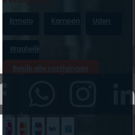
4 vestigingen
iPad
Overig
Ermelo
Kampen
Uden
Vraag offerte aan
Bekijk alle prijzen
Waalwijk
Producten
Bekijk alle vestigingen
iPhone
iPad
Refurbished
Accessoires
Bekijk alle
producten