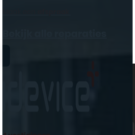
Geen producten in de
Maak een
afspraak
winkelwagen.
Bekijk alle reparaties
Reparaties
iPhone