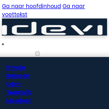
Ga naar hoofdinhoud
Ga naar
voettekst
Vestigingen
Ermelo
Er zijn geweldige
Kampen
Uden
dingen in het
Waalwijk
verschiet
Meedoen