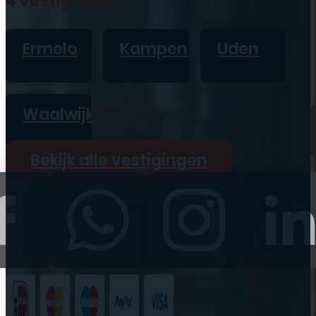
4 vestigingen
iPad
Overig
Ermelo
Kampen
Uden
Vraag offerte aan
Bekijk alle prijzen
Waalwijk
Producten
Bekijk alle vestigingen
iPhone
iPad
Refurbished
Accessoires
Bekijk alle
producten