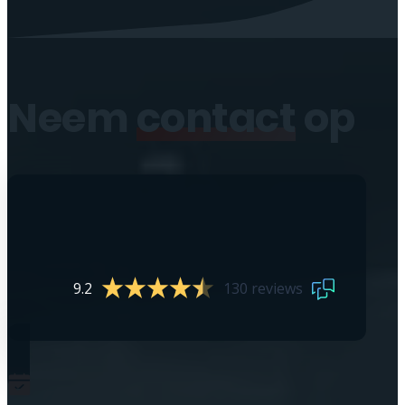
Neem
contact
op
9.2
130 reviews
0