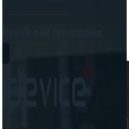
Geen producten in de
Maak een
afspraak
winkelwagen.
Bekijk alle reparaties
Reparaties
iPhone