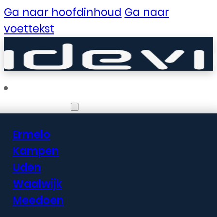
Ga naar hoofdinhoud
Ga naar
voettekst
Vestigingen
Ermelo
Er zijn geweldige
Kampen
Uden
dingen in het
Waalwijk
verschiet
Meedoen