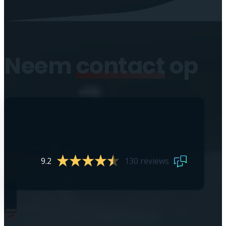
Neem
contact
op
9.2
130 reviews
0