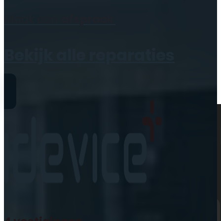
Geen producten in de
Maak een
afspraak
winkelwagen.
Bekijk alle reparaties
Reparaties
iPhone