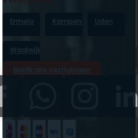
4 vestigingen
iPad
Overig
Ermelo
Kampen
Uden
Vraag offerte aan
Bekijk alle prijzen
Waalwijk
Producten
Bekijk alle vestigingen
iPhone
iPad
Refurbished
Accessoires
Bekijk alle
producten