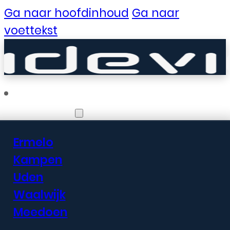
Ga naar hoofdinhoud
Ga naar
voettekst
Vestigingen
Ermelo
Er zijn geweldige
Kampen
Uden
dingen in het
Waalwijk
verschiet
Meedoen