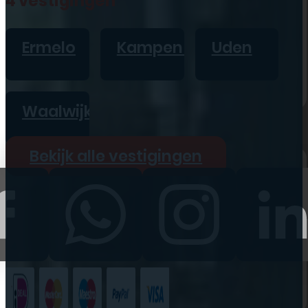
4 vestigingen
iPad
Overig
Ermelo
Kampen
Uden
Vraag offerte aan
Bekijk alle prijzen
Waalwijk
Producten
Bekijk alle vestigingen
iPhone
iPad
Refurbished
Accessoires
Bekijk alle
producten