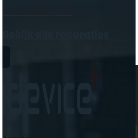
Geen producten in de
Maak een
afspraak
winkelwagen.
Bekijk alle reparaties
Reparaties
iPhone