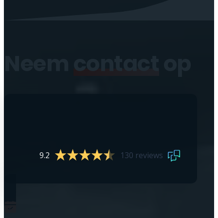
Neem
contact
op
9.2
130 reviews
0