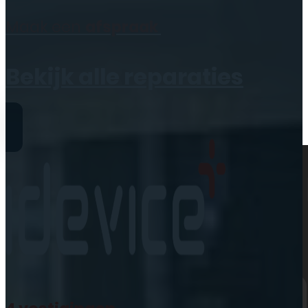
Geen producten in de
Maak een
afspraak
winkelwagen.
Bekijk alle reparaties
Reparaties
iPhone