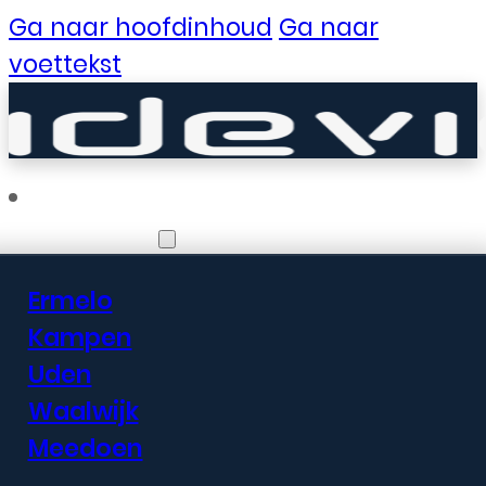
Ga naar hoofdinhoud
Ga naar
voettekst
Vestigingen
Ermelo
Er zijn geweldige
Kampen
Uden
dingen in het
Waalwijk
verschiet
Meedoen