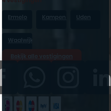
4 vestigingen
iPad
Overig
Ermelo
Kampen
Uden
Vraag offerte aan
Bekijk alle prijzen
Waalwijk
Producten
Bekijk alle vestigingen
iPhone
iPad
Refurbished
Accessoires
Bekijk alle
producten