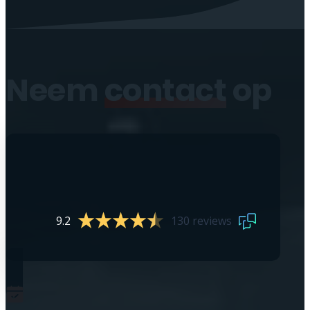
Neem
contact
op
9.2
130 reviews
0