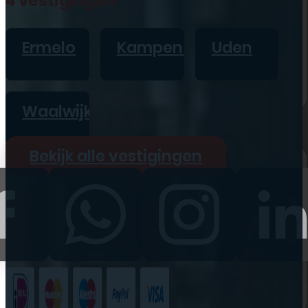
4 vestigingen
iPad
Overig
Ermelo
Kampen
Uden
Vraag offerte aan
Bekijk alle prijzen
Waalwijk
Producten
Bekijk alle vestigingen
iPhone
iPad
Refurbished
Accessoires
Bekijk alle
producten