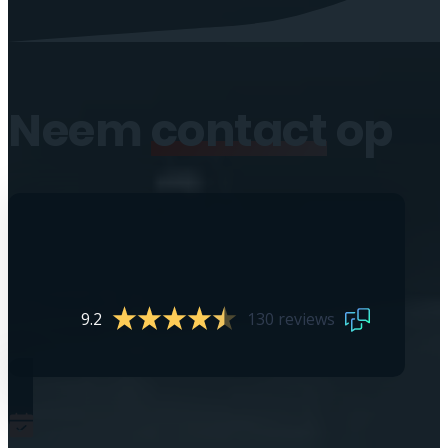
Neem
contact
op
9.2
130 reviews
0