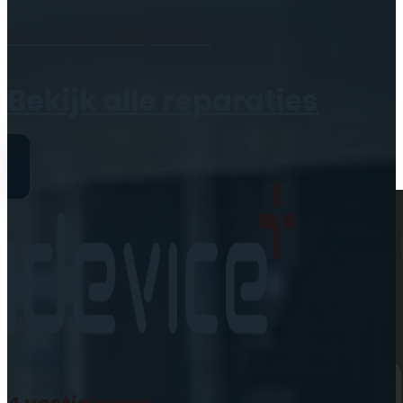
Geen producten in de
Maak een
afspraak
winkelwagen.
Bekijk alle reparaties
Reparaties
iPhone