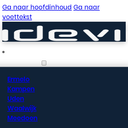
Ga naar hoofdinhoud
Ga naar
voettekst
Vestigingen
Ermelo
Er zijn geweldige
Kampen
Uden
dingen in het
Waalwijk
verschiet
Meedoen