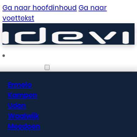
Ga naar hoofdinhoud
Ga naar
voettekst
Vestigingen
Ermelo
Er zijn geweldige
Kampen
Uden
dingen in het
Waalwijk
verschiet
Meedoen