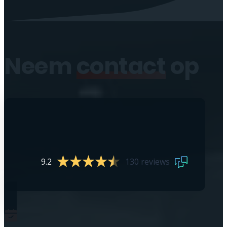
Neem
contact
op
9.2
130 reviews
0