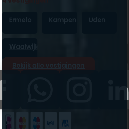
4 vestigingen
iPad
Overig
Ermelo
Kampen
Uden
Vraag offerte aan
Bekijk alle prijzen
Waalwijk
Producten
Bekijk alle vestigingen
iPhone
iPad
Refurbished
Accessoires
Bekijk alle
producten