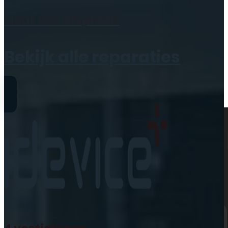
Geen producten in de
Maak een
afspraak
winkelwagen.
Bekijk alle reparaties
Reparaties
iPhone