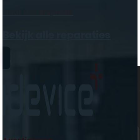
Geen producten in de
Maak een
afspraak
winkelwagen.
Bekijk alle reparaties
Reparaties
iPhone