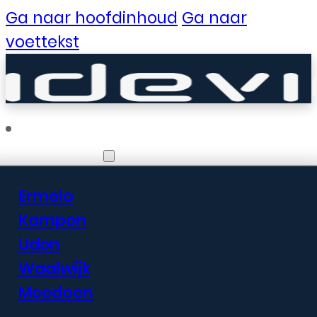
Ga naar hoofdinhoud
Ga naar
voettekst
Vestigingen
Ermelo
Er zijn geweldige
Kampen
Uden
dingen in het
Waalwijk
verschiet
Meedoen