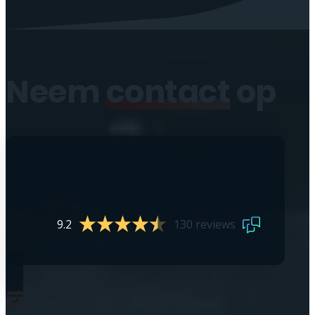
Neem
contact
op
9.2
130 reviews
0