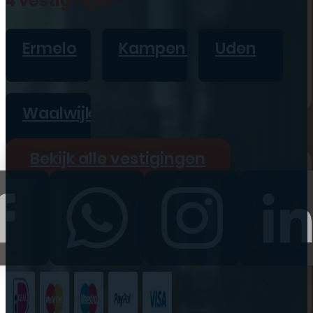
4 vestigingen
iPad
Overig
Ermelo
Kampen
Uden
Vraag offerte aan
Bekijk alle prijzen
Waalwijk
Producten
Bekijk alle vestigingen
iPhone
iPad
Refurbished
Accessoires
Bekijk alle
producten