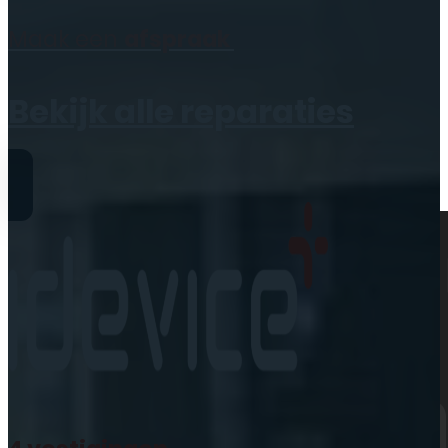
Geen producten in de
Maak een
afspraak
winkelwagen.
Bekijk alle reparaties
Reparaties
iPhone