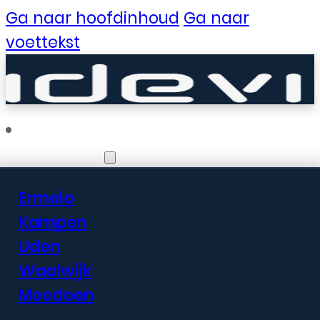
Ga naar hoofdinhoud
Ga naar
voettekst
Vestigingen
Ermelo
Er zijn geweldige
Kampen
Uden
dingen in het
Waalwijk
verschiet
Meedoen