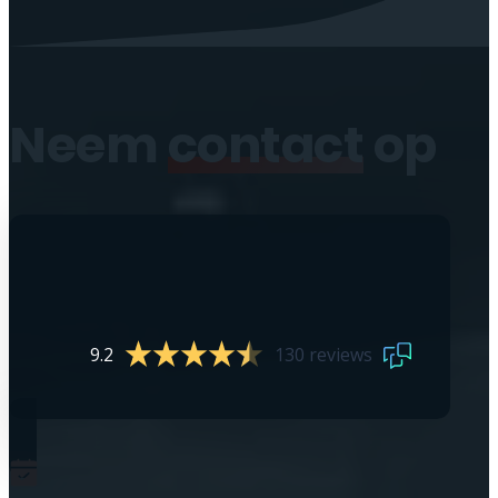
Neem
contact
op
9.2
130 reviews
0