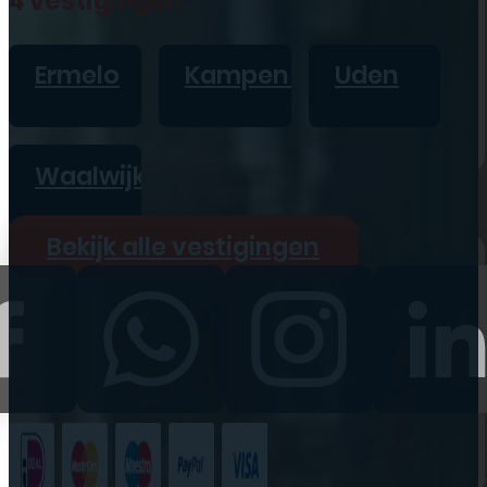
4 vestigingen
iPad
Overig
Ermelo
Kampen
Uden
Vraag offerte aan
Bekijk alle prijzen
Waalwijk
Producten
Bekijk alle vestigingen
iPhone
iPad
Refurbished
Accessoires
Bekijk alle
producten