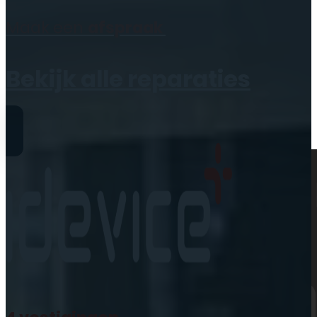
Geen producten in de
Maak een
afspraak
winkelwagen.
Bekijk alle reparaties
Reparaties
iPhone