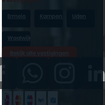
4 vestigingen
iPad
Overig
Ermelo
Kampen
Uden
Vraag offerte aan
Bekijk alle prijzen
Waalwijk
Producten
Bekijk alle vestigingen
iPhone
iPad
Refurbished
Accessoires
Bekijk alle
producten