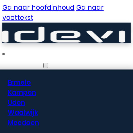
Ga naar hoofdinhoud
Ga naar
voettekst
Vestigingen
Ermelo
Er zijn geweldige
Kampen
Uden
dingen in het
Waalwijk
verschiet
Meedoen