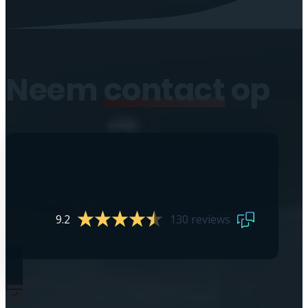
Neem
contact
op
9.2
130 reviews
0