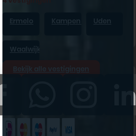
4 vestigingen
iPad
Overig
Ermelo
Kampen
Uden
Vraag offerte aan
Bekijk alle prijzen
Waalwijk
Producten
Bekijk alle vestigingen
iPhone
iPad
Refurbished
Accessoires
Bekijk alle
producten