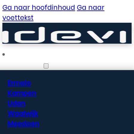
Ga naar hoofdinhoud
Ga naar
voettekst
Vestigingen
Ermelo
Er zijn geweldige
Kampen
Uden
dingen in het
Waalwijk
verschiet
Meedoen