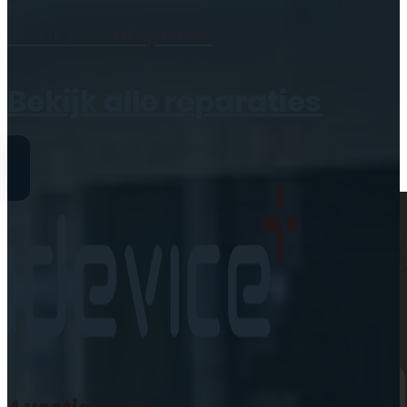
Geen producten in de
Maak een
afspraak
winkelwagen.
Bekijk alle reparaties
Reparaties
iPhone