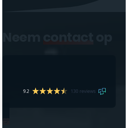
Neem
contact
op
9.2
130 reviews
0