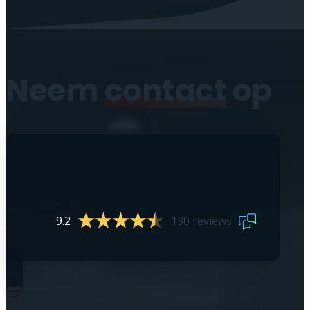
Neem
contact
op
9.2
130 reviews
0