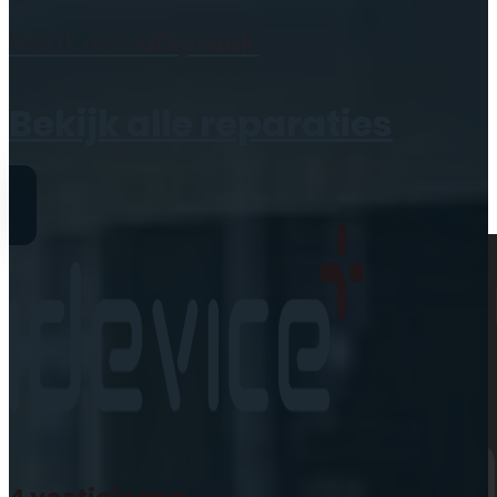
Geen producten in de
Maak een
afspraak
winkelwagen.
Bekijk alle reparaties
Reparaties
iPhone