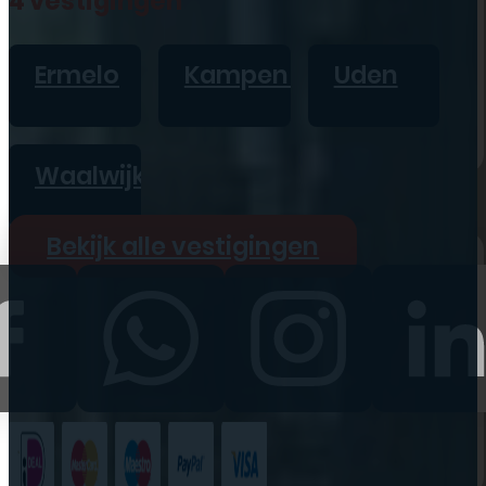
4 vestigingen
iPad
Overig
Ermelo
Kampen
Uden
Vraag offerte aan
Bekijk alle prijzen
Waalwijk
Producten
Bekijk alle vestigingen
iPhone
iPad
Refurbished
Accessoires
Bekijk alle
producten